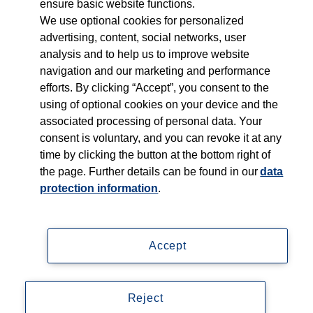
ensure basic website functions.
International wirksam
We use optional cookies for personalized
advertising, content, social networks, user
Young Talents
analysis and to help us to improve website
navigation and our marketing and performance
efforts. By clicking “Accept”, you consent to the
Kultur & Werte
using of optional cookies on your device and the
associated processing of personal data. Your
Lernen bei Thieme
consent is voluntary, and you can revoke it at any
time by clicking the button at the bottom right of
Folge uns auf...
the page. Further details can be found in our
data
protection information
.
Accept
Impressum
Reject